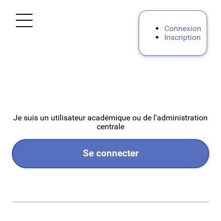
Ouvrir le menu
Connexion
Inscription
Accueil
Personnels d'encadrement
Premier degré
Je suis un utilisateur académique ou de l'administration
centrale
Second degré
Se connecter
Personnels BIATPSS
Procédures Académiques Internes
Mes demandes