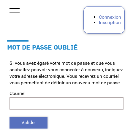
*
Ouvrir le menu
Connexion
Inscription
Accueil
MOT DE PASSE OUBLIÉ
Personnels d'encadrement
Si vous avez égaré votre mot de passe et que vous
Premier degré
souhaitez pouvoir vous connecter à nouveau, indiquez
votre adresse électronique. Vous recevrez un courriel
Second degré
vous permettant de définir un nouveau mot de passe.
Courriel
Personnels BIATPSS
Procédures Académiques Internes
Valider
Mes demandes